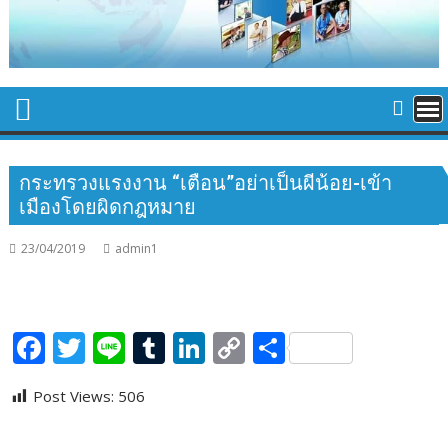
กระทรวงแรงงาน “เตือน”อย่าเป็นผีน้อย-เข้า
เมืองโดยผิดกฎหมาย
23/04/2019
admin1
F
T
Li
T
Li
C
S
ac
w
n
u
n
o
h
Post Views:
506
e
itt
e
m
k
p
ar
b
er
bl
e
y
e