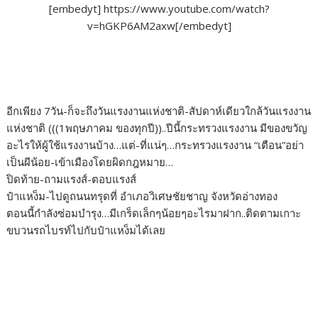
[embedyt] https://www.youtube.com/watch?
o
r
dI
Li
v=hGKP6AM2axw[/embedyt]
o
n
n
k
k
อีกเพียง 7วัน-ก็จะถึงวันแรงงานแห่งชาติ-สัปดาห์เดียวใกล้วันแรงงาน
แห่งชาติ (((1พฤษภาคม ของทุกปี))..ปีนี้กระทรวงแรงงาน มีของขวัญ
อะไรให้ผู้ใช้แรงงานบ้าง…แต่-ที่แน่ๆ…กระทรวงแรงงาน “เตือน”อย่า
เป็นผีน้อย-เข้าเมืองโดยผิดกฎหมาย…
ปิดท้าย-ถามแรงส์-ตอบแรงส์
ป๋าแหง็ม-ไปดูถนนทรุดที่ อำเภอวิเศษชัยชาญ จังหวัดอ่างทอง
ตอนนี้กำลังซ่อมบำรุง…มีเกร็ดเล็กๆน้อยๆอะไรมาฝาก..ติดตามเกาะ
ขบวนรถไบรท์ไปกับป๋าแหง็มได้เลย