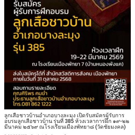
ลูกเสือชาวบ้านอำเภอบางละมุง เปิดรับสมัครผู้รับการ
อบรมลูกเสือชาวบ้าน รุ่นที่ 385 ห้วงเวลาการฝึก ๑๙-๒๒
มีนาคม ๒๕๖๙ ณโรงเรียนเมืองพัทยา๘ (วัดชัยมงคล)