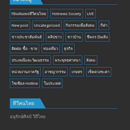
FBแฟนเพจทีวีคนไทย
Hotnews Society
LIVE
New post
Uncategorized
กิจกรรมเพื่อสังคม
กีฬา
ข่าวประชาสัมพันธ์
คลิปข่าว
ชาวบ้าน
ชีพจร บันเทิง
ติดต่อ: ซื้อ - ขาย
ท่องเที่ยว
ธุรกิจ
ประเพณีและวัฒนธรรม
พระพุทธศาสนา
สังคม
หน่วยงานภาครัฐ
อาชญากรรม
เกษตร
เช็คดวงชะตา
โซเซียล Hotline
ในประเทศ
ทีวีคนไทย
อนุรักษ์ศิลป์ วิถีไทย