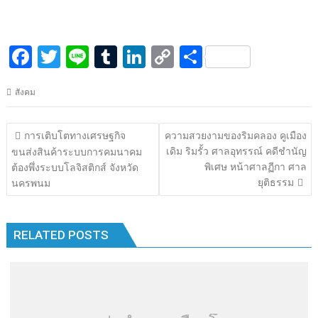
F
T
Li
T
Li
C
S
ac
w
n
u
n
o
h
สังคม
e
itt
e
m
k
p
ar
b
er
bl
e
y
e
แนะแนว
การเติบโตทางเศรษฐกิจ
ความสวยงามของริมคลอง คูเมือง
o
r
dI
Li
เรื่อง
เดิม ริมรั้ว ศาลอุทรรณ์ คดีชำนัญ
ขนส่งสินค้าระบบการคมนาคม
o
n
n
พิเศษ หน้าศาลฏีกา ศาล
ต้องพึ่งระบบโลจิสติกส์ จังหวัด
ยุติธรรม
นครพนม
k
k
RELATED POSTS