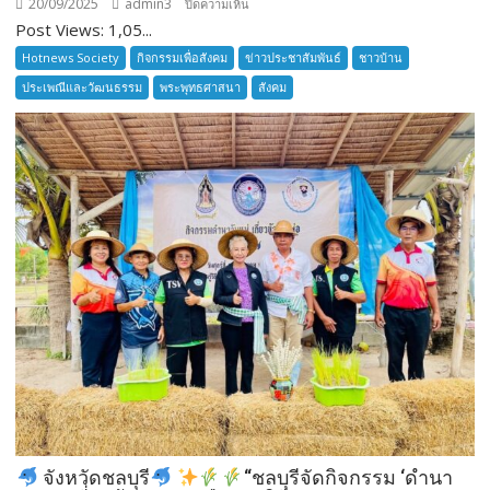
20/09/2025
admin3
บน
ปิดความเห็น
Post Views: 1,05...
ลูก
เสือ
Hotnews Society
กิจกรรมเพื่อสังคม
ข่าวประชาสัมพันธ์
ชาวบ้าน
ชาว
ประเพณีและวัฒนธรรม
พระพุทธศาสนา
สังคม
บ้าน
อำเภอ
บางละมุง
เปิด
รับ
สมัคร
ผู้รับ
การ
อบรม
ลูก
เสือ
ชาว
บ้าน
รุ่น
ที่
385
จังหวัดชลบุรี
“ชลบุรีจัดกิจกรรม ‘ดำนา
ห้วง