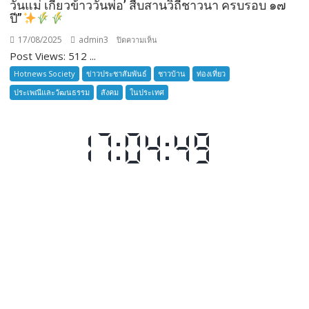
วันแม่ เกี่ยวข้าววันพ่อ’ สืบสานวิถีชาวนา ครบรอบ ๑๗
เวลา
ปี”
การ
17/08/2025
admin3
บน
ปิดความเห็น
ฝึก
Post Views: 512 ...
๑๙-๒๒
จังหวัด
มีนาคม
Hotnews Society
ข่าวประชาสัมพันธ์
ชาวบ้าน
ท่องเที่ยว
ชลบุรี
๒๕๖๙
ประเพณีและวัฒนธรรม
สังคม
ในประเทศ
ณ
โรงเรียน
เมือง
พัทยา๘
(วัด
“ชลบุรี
ชัยมงคล)
จัด
กิจกรรม
‘ดำนา
วัน
แม่
เกี่ยว
ข้าว
วัน