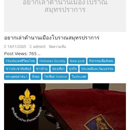
อยากเล่าตำนานเมืองโบราณ
สมุทรปราการ
อยากเล่าตำนานเมืองโบราณสมุทรปราการ
16/11/2025
admin3
บน
ปิดความเห็น
Post Views: 765 ...
อยาก
เล่า
FBแฟนเพจทีวีคนไทย
Hotnews Society
New post
กิจกรรมเพื่อสังคม
ตำนาน
ข่าวประชาสัมพันธ์
ชาวบ้าน
ท่องเที่ยว
ธุรกิจ
ประเพณีและวัฒนธรรม
เมือง
พระพุทธศาสนา
สังคม
โซเซียล Hotline
ในประเทศ
โบราณ
สมุทรปราการ