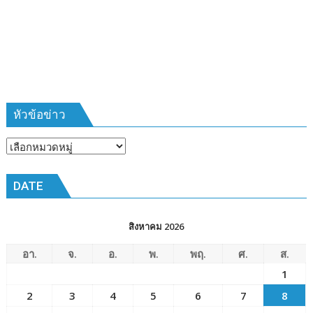
พ่อ’
สืบสาน
วิถี
ชาวนา
ครบ
รอบ
๑๗
ปี”
หัวข้อข่าว
หัวข้อ
ข่าว
DATE
สิงหาคม 2026
อา.
จ.
อ.
พ.
พฤ.
ศ.
ส.
1
2
3
4
5
6
7
8