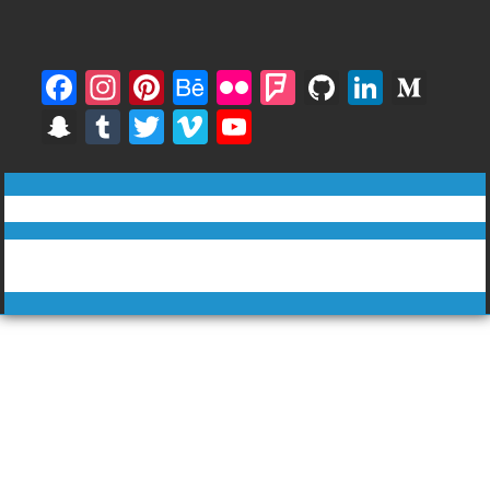
F
In
Pi
B
Fli
F
Gi
Li
M
ac
st
nt
e
ck
o
t
n
e
S
T
T
Vi
Y
e
a
er
h
r
u
H
k
di
n
u
w
m
o
b
gr
e
a
rs
u
e
u
a
m
itt
e
u
ทีวีฅนไทย © tvkhonthai.com
o
a
st
n
q
b
dI
m
p
bl
er
o
T
o
m
c
u
n
Proudly powered by WordPress
|
Theme: DuperMag by
Acme
c
r
u
Themes
k
e
ar
h
b
e
at
e
C
h
a
n