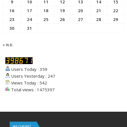
9
10
11
12
13
14
15
16
17
18
19
20
21
22
23
24
25
26
27
28
29
30
31
« พ.ย.
Users Today : 359
Users Yesterday : 247
Views Today : 542
Total views : 1475397
หมวดหมู่