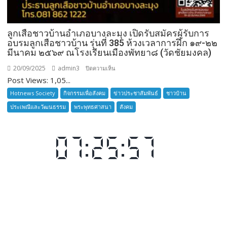
ลูกเสือชาวบ้านอำเภอบางละมุง เปิดรับสมัครผู้รับการ
อบรมลูกเสือชาวบ้าน รุ่นที่ 385 ห้วงเวลาการฝึก ๑๙-๒๒
มีนาคม ๒๕๖๙ ณโรงเรียนเมืองพัทยา๘ (วัดชัยมงคล)
20/09/2025
admin3
บน
ปิดความเห็น
Post Views: 1,05...
ลูก
เสือ
Hotnews Society
กิจกรรมเพื่อสังคม
ข่าวประชาสัมพันธ์
ชาวบ้าน
ชาว
ประเพณีและวัฒนธรรม
พระพุทธศาสนา
สังคม
บ้าน
อำเภอ
บางละมุง
เปิด
รับ
สมัคร
ผู้รับ
การ
อบรม
ลูก
เสือ