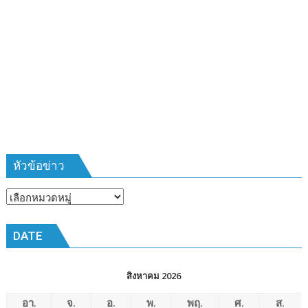
ชาว
บ้าน
รุ่น
ที่
385
ห้วง
เวลา
การ
ฝึก
๑๙-๒๒
มีนาคม
หัวข้อข่าว
๒๕๖๙
ณ
หัวข้อ
โรงเรียน
ข่าว
เมือง
DATE
พัทยา๘
(วัด
ชัยมงคล)
สิงหาคม 2026
อา.
จ.
อ.
พ.
พฤ.
ศ.
ส.