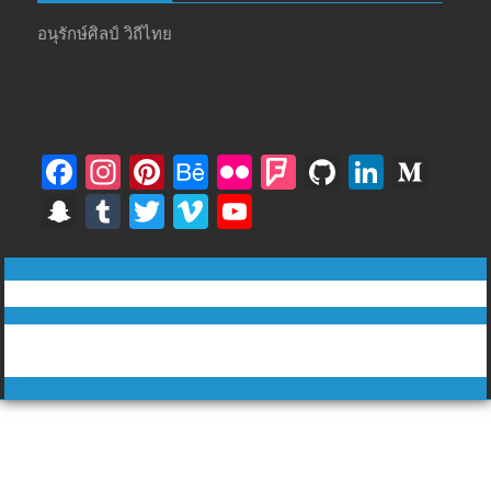
อนุรักษ์ศิลป์ วิถีไทย
F
In
Pi
B
Fli
F
Gi
Li
M
ac
st
nt
e
ck
o
t
n
e
S
T
T
Vi
Y
e
a
er
h
r
u
H
k
di
n
u
w
m
o
b
gr
e
a
rs
u
e
u
a
m
itt
e
u
ทีวีฅนไทย © tvkhonthai.com
o
a
st
n
q
b
dI
m
p
bl
er
o
T
o
m
c
u
n
Proudly powered by WordPress
|
Theme: DuperMag by
Acme
c
r
u
Themes
k
e
ar
h
b
e
at
e
C