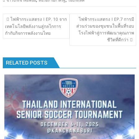
ข่าวประชาสัมพันธ์
หน่วยงานภาครัฐ
ในประเทศ
e
itt
e
m
k
p
ar
b
er
bl
e
y
e
แนะแนว
ไฟฟ้ากระแสตรง I EP. 10 จาก
ไฟฟ้ากระแสตรง I EP.7 การมี
o
r
dI
Li
เรื่อง
ส่วนร่วมของชุมชนในพื้นที่รอบ
เทคโนโลยีพลังงานสู่กลไกการ
o
n
n
โรงไฟฟ้าสู่การพัฒนาคุณภาพ
กำกับกิจการพลังงานไทย
ชีวิตที่ดีกว่า
k
k
RELATED POSTS