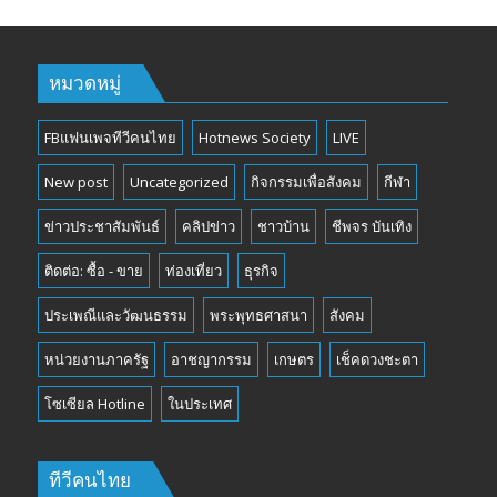
หมวดหมู่
FBแฟนเพจทีวีคนไทย
Hotnews Society
LIVE
New post
Uncategorized
กิจกรรมเพื่อสังคม
กีฬา
ข่าวประชาสัมพันธ์
คลิปข่าว
ชาวบ้าน
ชีพจร บันเทิง
ติดต่อ: ซื้อ - ขาย
ท่องเที่ยว
ธุรกิจ
ประเพณีและวัฒนธรรม
พระพุทธศาสนา
สังคม
หน่วยงานภาครัฐ
อาชญากรรม
เกษตร
เช็คดวงชะตา
โซเซียล Hotline
ในประเทศ
ทีวีคนไทย