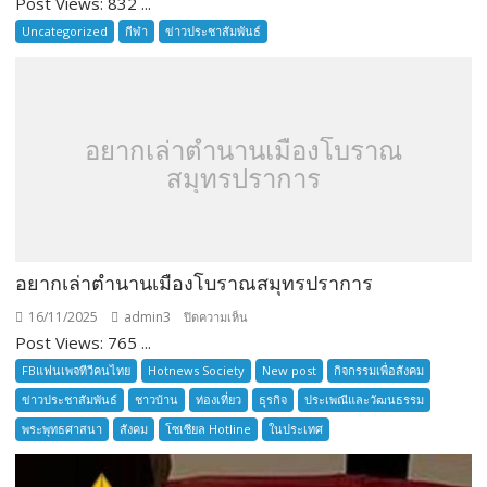
Post Views: 832 ...
THAILAND
INTERNATIONAL
Uncategorized
กีฬา
ข่าวประชาสัมพันธ์
SENIOR
TOURNAMENT
อยากเล่าตำนานเมืองโบราณ
สมุทรปราการ
อยากเล่าตำนานเมืองโบราณสมุทรปราการ
16/11/2025
admin3
บน
ปิดความเห็น
Post Views: 765 ...
อยาก
เล่า
FBแฟนเพจทีวีคนไทย
Hotnews Society
New post
กิจกรรมเพื่อสังคม
ตำนาน
ข่าวประชาสัมพันธ์
ชาวบ้าน
ท่องเที่ยว
ธุรกิจ
ประเพณีและวัฒนธรรม
เมือง
พระพุทธศาสนา
สังคม
โซเซียล Hotline
ในประเทศ
โบราณ
สมุทรปราการ