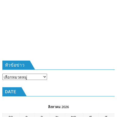
เสือ
ชาว
บ้าน
รุ่น
ที่
385
ห้วง
เวลา
การ
ฝึก
๑๙-๒๒
มีนาคม
หัวข้อข่าว
๒๕๖๙
ณ
หัวข้อ
โรงเรียน
ข่าว
เมือง
DATE
พัทยา๘
(วัด
ชัยมงคล)
สิงหาคม 2026