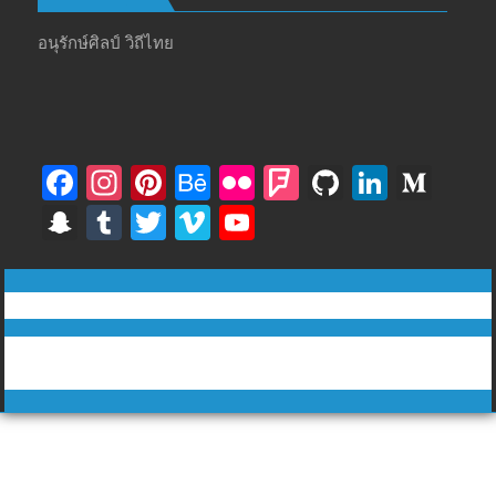
อนุรักษ์ศิลป์ วิถีไทย
F
In
Pi
B
Fli
F
Gi
Li
M
ac
st
nt
e
ck
o
t
n
e
S
T
T
Vi
Y
e
a
er
h
r
u
H
k
di
n
u
w
m
o
b
gr
e
a
rs
u
e
u
a
m
itt
e
u
ทีวีฅนไทย © tvkhonthai.com
o
a
st
n
q
b
dI
m
p
bl
er
o
T
o
m
c
u
n
Proudly powered by WordPress
|
Theme: DuperMag by
Acme
c
r
u
Themes
k
e
ar
h
b
e
at
e
C