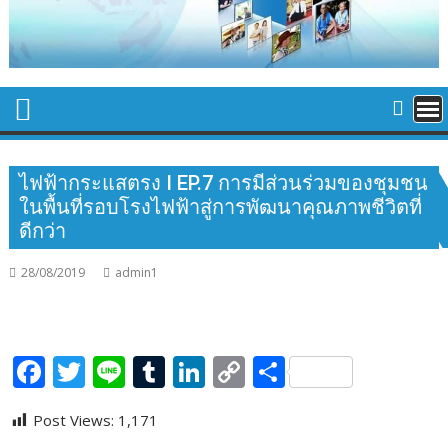
ไฟฟ้ากระแสตรง I EP.7 การมีส่วนร่วมของชุมชน
ในพื้นที่รอบโรงไฟฟ้าสู่การพัฒนาคุณภาพชีวิตที่
ดีกว่า
28/08/2019
admin1
F
T
Li
T
Li
C
S
ac
w
n
u
n
o
h
Post Views:
1,171
e
itt
e
m
k
p
ar