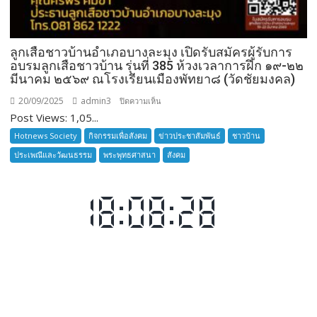
ลูกเสือชาวบ้านอำเภอบางละมุง เปิดรับสมัครผู้รับการ
อบรมลูกเสือชาวบ้าน รุ่นที่ 385 ห้วงเวลาการฝึก ๑๙-๒๒
มีนาคม ๒๕๖๙ ณโรงเรียนเมืองพัทยา๘ (วัดชัยมงคล)
20/09/2025
admin3
บน
ปิดความเห็น
Post Views: 1,05...
ลูก
เสือ
Hotnews Society
กิจกรรมเพื่อสังคม
ข่าวประชาสัมพันธ์
ชาวบ้าน
ชาว
ประเพณีและวัฒนธรรม
พระพุทธศาสนา
สังคม
บ้าน
อำเภอ
บางละมุง
เปิด
รับ
สมัคร
ผู้รับ
การ
อบรม
ลูก