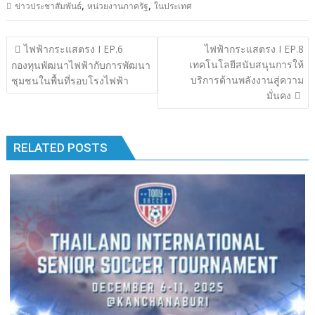
,
,
ข่าวประชาสัมพันธ์
หน่วยงานภาครัฐ
ในประเทศ
e
itt
e
m
k
p
ar
b
er
bl
e
y
e
แนะแนว
ไฟฟ้ากระแสตรง I EP.6
ไฟฟ้ากระแสตรง I EP.8
o
r
dI
Li
เรื่อง
เทคโนโลยีสนับสนุนการให้
กองทุนพัฒนาไฟฟ้ากับการพัฒนา
o
n
n
บริการด้านพลังงานสู่ความ
ชุมชนในพื้นที่รอบโรงไฟฟ้า
มั่นคง
k
k
RELATED POSTS