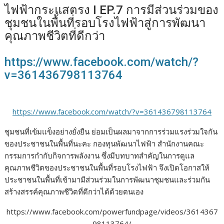
b
er
bl
e
y
e
ไฟฟ้ากระแสตรง I EP.7 การมีส่วนร่วมของ
o
r
dI
Li
ชุมชนในพื้นที่รอบโรงไฟฟ้าสู่การพัฒนา
คุณภาพชีวิตที่ดีกว่า
o
n
n
k
k
https://www.facebook.com/watch/?
v=361436798113764
https://www.facebook.com/watch/?v=361436798113764
ชุมชนที่เข้มแข็งอย่างยั่งยืน ย่อมเป็นผลมาจากการร่วมแรงร่วมใจกัน
ของประชาชนในพื้นที่นะคะ กองทุนพัฒนาไฟฟ้า สำนักงานคณะ
กรรมการกำกับกิจการพลังงาน ซึ่งมีบทบาทสำคัญในการดูแล
คุณภาพชีวิตของประชาชนในพื้นที่รอบโรงไฟฟ้า จึงเปิดโอกาสให้
ประชาชนในพื้นที่เข้ามามีส่วนร่วมในการพัฒนาชุมชนและร่วมกัน
สร้างสรรค์คุณภาพชีวิตที่ดีกว่าได้ด้วยตนเอง
https://www.facebook.com/powerfundpage/videos/3614367
98113764/