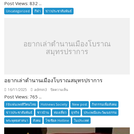
Post Views: 832 ...
THAILAND
INTERNATIONAL
Uncategorized
กีฬา
ข่าวประชาสัมพันธ์
SENIOR
TOURNAMENT
อยากเล่าตำนานเมืองโบราณ
สมุทรปราการ
อยากเล่าตำนานเมืองโบราณสมุทรปราการ
16/11/2025
admin3
บน
ปิดความเห็น
Post Views: 765 ...
อยาก
เล่า
FBแฟนเพจทีวีคนไทย
Hotnews Society
New post
กิจกรรมเพื่อสังคม
ตำนาน
ข่าวประชาสัมพันธ์
ชาวบ้าน
ท่องเที่ยว
ธุรกิจ
ประเพณีและวัฒนธรรม
เมือง
พระพุทธศาสนา
สังคม
โซเซียล Hotline
ในประเทศ
โบราณ
สมุทรปราการ