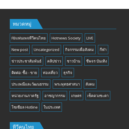
หมวดหมู่
FBแฟนเพจทีวีคนไทย
Hotnews Society
LIVE
New post
Uncategorized
กิจกรรมเพื่อสังคม
กีฬา
ข่าวประชาสัมพันธ์
คลิปข่าว
ชาวบ้าน
ชีพจร บันเทิง
ติดต่อ: ซื้อ - ขาย
ท่องเที่ยว
ธุรกิจ
ประเพณีและวัฒนธรรม
พระพุทธศาสนา
สังคม
หน่วยงานภาครัฐ
อาชญากรรม
เกษตร
เช็คดวงชะตา
โซเซียล Hotline
ในประเทศ
ทีวีคนไทย