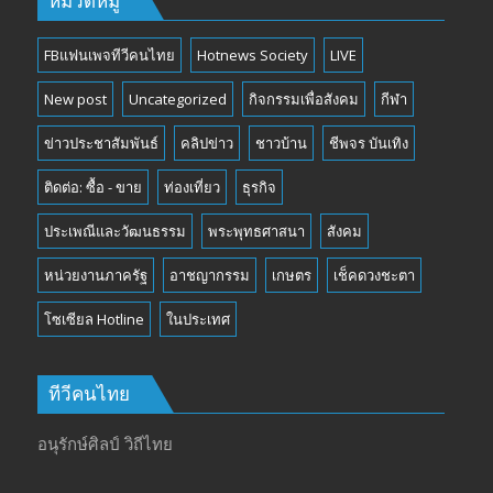
หมวดหมู่
FBแฟนเพจทีวีคนไทย
Hotnews Society
LIVE
New post
Uncategorized
กิจกรรมเพื่อสังคม
กีฬา
ข่าวประชาสัมพันธ์
คลิปข่าว
ชาวบ้าน
ชีพจร บันเทิง
ติดต่อ: ซื้อ - ขาย
ท่องเที่ยว
ธุรกิจ
ประเพณีและวัฒนธรรม
พระพุทธศาสนา
สังคม
หน่วยงานภาครัฐ
อาชญากรรม
เกษตร
เช็คดวงชะตา
โซเซียล Hotline
ในประเทศ
ทีวีคนไทย
อนุรักษ์ศิลป์ วิถีไทย