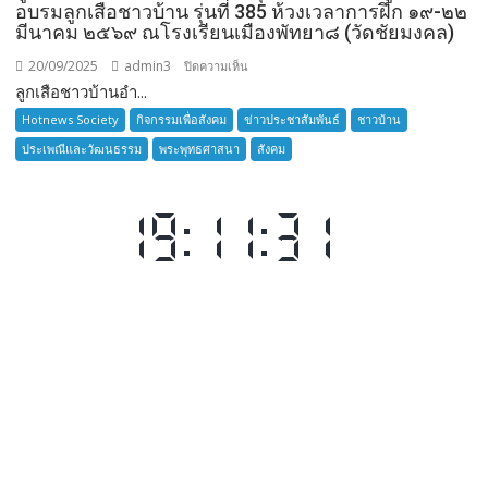
อบรมลูกเสือชาวบ้าน รุ่นที่ 385 ห้วงเวลาการฝึก ๑๙-๒๒
มีนาคม ๒๕๖๙ ณโรงเรียนเมืองพัทยา๘ (วัดชัยมงคล)
20/09/2025
admin3
บน
ปิดความเห็น
ลูกเสือชาวบ้านอำ...
ลูก
เสือ
Hotnews Society
กิจกรรมเพื่อสังคม
ข่าวประชาสัมพันธ์
ชาวบ้าน
ชาว
ประเพณีและวัฒนธรรม
พระพุทธศาสนา
สังคม
บ้าน
อำเภอ
บางละมุง
เปิด
รับ
สมัคร
ผู้รับ
การ
อบรม
ลูก
เสือ
ชาว
บ้าน
รุ่น