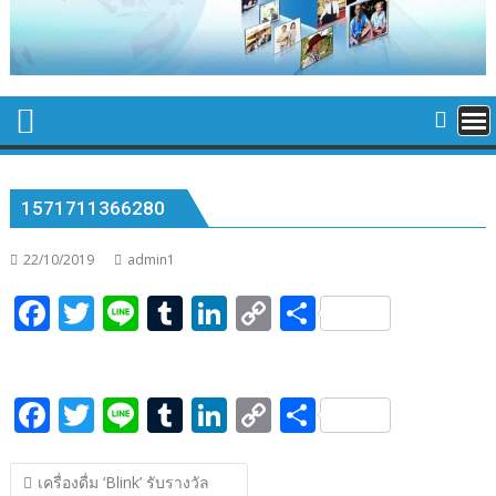
1571711366280
22/10/2019
admin1
F
T
Li
T
Li
C
S
ac
w
n
u
n
o
h
e
itt
e
m
k
p
ar
F
T
Li
T
Li
C
S
b
er
bl
e
y
e
ac
w
n
u
n
o
h
o
r
dI
Li
แนะแนว
e
itt
e
m
k
p
ar
o
n
n
เครื่องดื่ม ‘Blink’ รับรางวัล