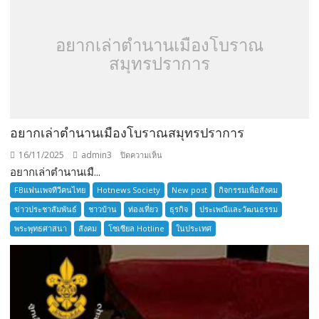
อยากเล่าตำนานเมืองโบราณ
สมุทรปราการ
อยากเล่าตำนานเมืองโบราณสมุทรปราการ
16/11/2025
admin3
บน
ปิดความเห็น
อยากเล่าตำนานเมื...
อยาก
เล่า
FBแฟนเพจทีวีคนไทย
Hotnews Society
New post
กิจกรรมเพื่อสังคม
ตำนาน
ข่าวประชาสัมพันธ์
ชาวบ้าน
ท่องเที่ยว
ธุรกิจ
ประเพณีและวัฒนธรรม
เมือง
พระพุทธศาสนา
สังคม
โซเซียล Hotline
ในประเทศ
โบราณ
สมุทรปราการ