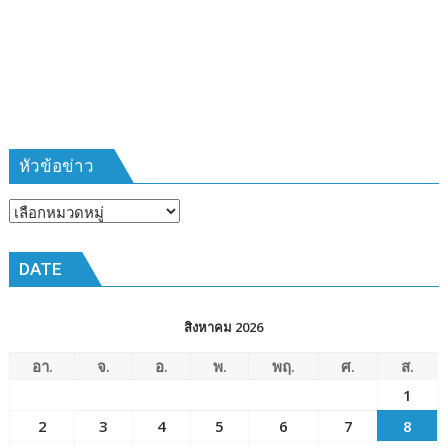
ที่
385
ห้วง
เวลา
การ
ฝึก
๑๙-๒๒
มีนาคม
หัวข้อข่าว
๒๕๖๙
ณ
หัวข้อ
โรงเรียน
ข่าว
เมือง
DATE
พัทยา๘
(วัด
ชัยมงคล)
สิงหาคม 2026
อา.
จ.
อ.
พ.
พฤ.
ศ.
ส.
1
2
3
4
5
6
7
8