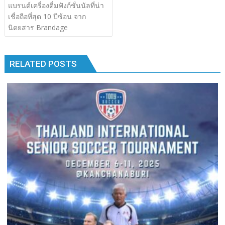
เรื่อง
แบรนด์เครื่องดื่มฟังก์ชั่นนัลที่น่า
b
er
bl
e
y
e
k
k
เชื่อถือที่สุด 10 ปีซ้อน จาก
o
r
dI
Li
นิตยสาร Brandage
o
n
n
k
k
RELATED POSTS