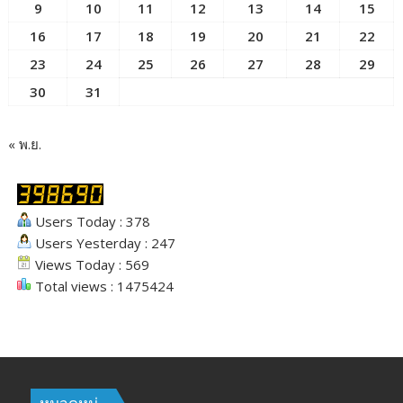
9
10
11
12
13
14
15
16
17
18
19
20
21
22
23
24
25
26
27
28
29
30
31
« พ.ย.
Users Today : 378
Users Yesterday : 247
Views Today : 569
Total views : 1475424