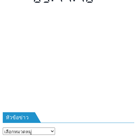
รับ
สมัคร
ผู้รับ
การ
อบรม
ลูก
เสือ
ชาว
บ้าน
รุ่น
ที่
385
ห้วง
เวลา
การ
ฝึก
๑๙-๒๒
มีนาคม
หัวข้อข่าว
๒๕๖๙
ณ
หัวข้อ
โรงเรียน