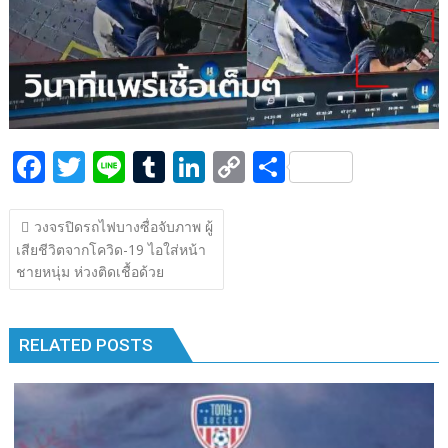
k
k
F
T
Li
T
Li
C
S
ac
w
n
u
n
o
h
แนะแนว
e
itt
e
m
k
p
ar
วงจรปิดรถไฟบางซื่อจับภาพ ผู้
เรื่อง
เสียชีวิตจากโควิด-19 ไอใส่หน้า
b
er
bl
e
y
e
ชายหนุ่ม ห่วงติดเชื้อด้วย
o
r
dI
Li
o
n
n
RELATED POSTS
k
k