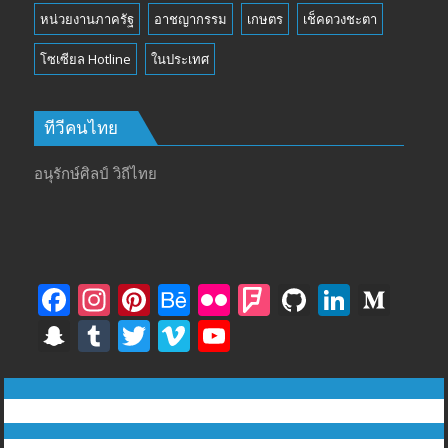
หน่วยงานภาครัฐ
อาชญากรรม
เกษตร
เช็คดวงชะตา
โซเซียล Hotline
ในประเทศ
ทีวีคนไทย
อนุรักษ์ศิลป์ วิถีไทย
F
In
Pi
B
Fli
F
Gi
Li
M
ac
st
nt
e
ck
o
t
n
e
S
T
T
Vi
Y
e
a
er
h
r
u
H
k
di
n
u
w
m
o
b
gr
e
a
rs
u
e
u
a
m
itt
e
u
ทีวีฅนไทย © tvkhonthai.com
o
a
st
n
q
b
dI
m
p
bl
er
o
T