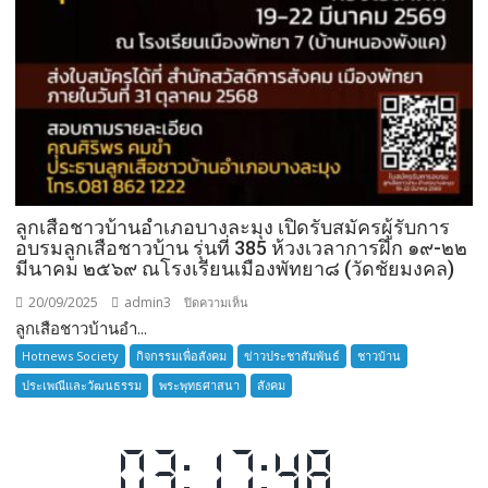
ลูกเสือชาวบ้านอำเภอบางละมุง เปิดรับสมัครผู้รับการ
อบรมลูกเสือชาวบ้าน รุ่นที่ 385 ห้วงเวลาการฝึก ๑๙-๒๒
มีนาคม ๒๕๖๙ ณโรงเรียนเมืองพัทยา๘ (วัดชัยมงคล)
20/09/2025
admin3
บน
ปิดความเห็น
ลูกเสือชาวบ้านอำ...
ลูก
เสือ
Hotnews Society
กิจกรรมเพื่อสังคม
ข่าวประชาสัมพันธ์
ชาวบ้าน
ชาว
ประเพณีและวัฒนธรรม
พระพุทธศาสนา
สังคม
บ้าน
อำเภอ
บางละมุง
เปิด