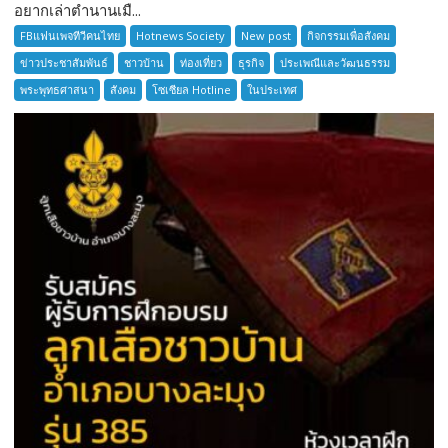
อยากเล่าตำนานเมื...
อยาก
เล่า
FBแฟนเพจทีวีคนไทย
Hotnews Society
New post
กิจกรรมเพื่อสังคม
ตำนาน
ข่าวประชาสัมพันธ์
ชาวบ้าน
ท่องเที่ยว
ธุรกิจ
ประเพณีและวัฒนธรรม
เมือง
พระพุทธศาสนา
สังคม
โซเซียล Hotline
ในประเทศ
โบราณ
สมุทรปราการ