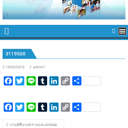
3119500
18/03/2019
admin1
F
T
Li
T
Li
C
S
ac
w
n
u
n
o
h
e
itt
e
m
k
p
ar
F
T
Li
T
Li
C
S
b
er
bl
e
y
e
ac
w
n
u
n
o
h
o
r
dI
Li
แนะแนว
e
itt
e
m
k
p
ar
o
n
n
งานพิธีบวงสรวงและยกยอด