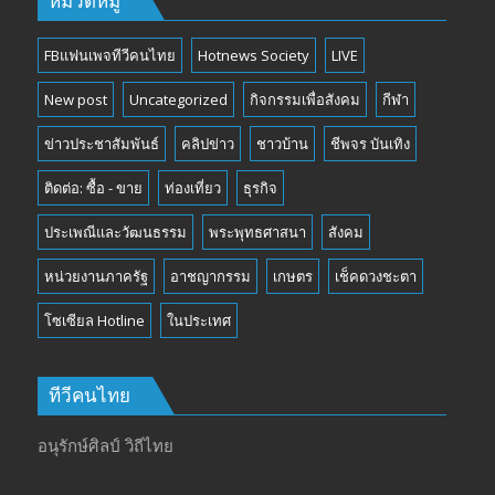
หมวดหมู่
FBแฟนเพจทีวีคนไทย
Hotnews Society
LIVE
New post
Uncategorized
กิจกรรมเพื่อสังคม
กีฬา
ข่าวประชาสัมพันธ์
คลิปข่าว
ชาวบ้าน
ชีพจร บันเทิง
ติดต่อ: ซื้อ - ขาย
ท่องเที่ยว
ธุรกิจ
ประเพณีและวัฒนธรรม
พระพุทธศาสนา
สังคม
หน่วยงานภาครัฐ
อาชญากรรม
เกษตร
เช็คดวงชะตา
โซเซียล Hotline
ในประเทศ
ทีวีคนไทย
อนุรักษ์ศิลป์ วิถีไทย