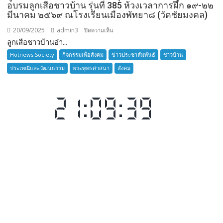
อบรมลูกเสือชาวบ้าน รุ่นที่ 385 ห้วงเวลาการฝึก ๑๙-๒๒
มีนาคม ๒๕๖๙ ณโรงเรียนเมืองพัทยา๘ (วัดชัยมงคล)
20/09/2025
admin3
บน
ปิดความเห็น
ลูกเสือชาวบ้านอำ...
ลูก
เสือ
Hotnews Society
กิจกรรมเพื่อสังคม
ข่าวประชาสัมพันธ์
ชาวบ้าน
ชาว
ประเพณีและวัฒนธรรม
พระพุทธศาสนา
สังคม
บ้าน
อำเภอ
บางละมุง
เปิด
รับ
สมัคร
ผู้รับ
การ
อบรม
ลูก
เสือ
ชาว
บ้าน
รุ่น