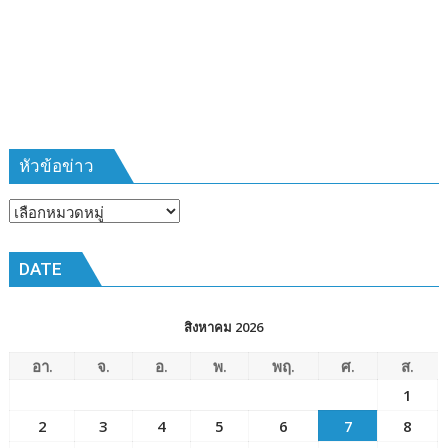
ที่
385
ห้วง
เวลา
การ
ฝึก
๑๙-๒๒
มีนาคม
หัวข้อข่าว
๒๕๖๙
ณ
หัวข้อ
โรงเรียน
ข่าว
เมือง
DATE
พัทยา๘
(วัด
ชัยมงคล)
สิงหาคม 2026
อา.
จ.
อ.
พ.
พฤ.
ศ.
ส.
1
2
3
4
5
6
7
8