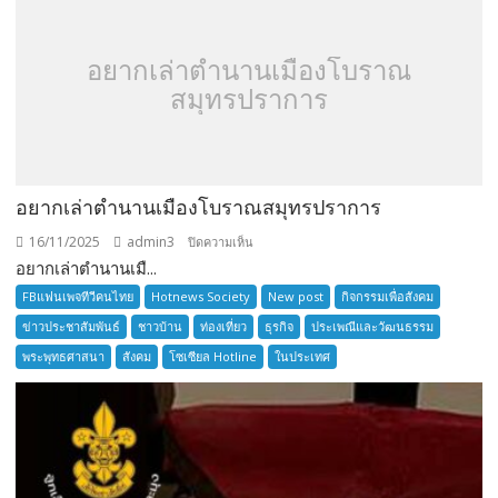
อยากเล่าตำนานเมืองโบราณ
สมุทรปราการ
อยากเล่าตำนานเมืองโบราณสมุทรปราการ
16/11/2025
admin3
บน
ปิดความเห็น
อยากเล่าตำนานเมื...
อยาก
เล่า
FBแฟนเพจทีวีคนไทย
Hotnews Society
New post
กิจกรรมเพื่อสังคม
ตำนาน
ข่าวประชาสัมพันธ์
ชาวบ้าน
ท่องเที่ยว
ธุรกิจ
ประเพณีและวัฒนธรรม
เมือง
พระพุทธศาสนา
สังคม
โซเซียล Hotline
ในประเทศ
โบราณ
สมุทรปราการ