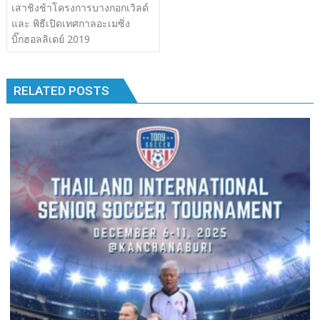
เรื่อง
เสาชิงช้าโครงการบางกอกเวิลด์
b
er
bl
e
y
e
k
k
และ พิธีเปิดเทศกาลอะเมซิ่ง
o
r
dI
Li
บิ๊กฮอลลิเดย์ 2019
o
n
n
k
k
RELATED POSTS