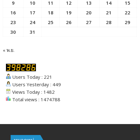
9
10
11
12
13
14
15
16
17
18
19
20
21
22
23
24
25
26
27
28
29
30
31
« พ.ย.
Users Today : 221
Users Yesterday : 449
Views Today : 1482
Total views : 1474788