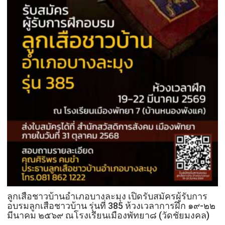
ลูกเสือชาวบ้านอำเภอบางละมุง เปิดรับสมัครผู้รับการ
อบรมลูกเสือชาวบ้าน รุ่นที่ 385 ห้วงเวลาการฝึก ๑๙-๒๒
มีนาคม ๒๕๖๙ ณโรงเรียนเมืองพัทยา๘ (วัดชัยมงคล)