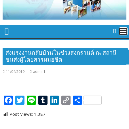
ส่งแรงงานกลับบ้านในช่วงสงกรานต์ ณ สถานี
ขนส่งผู้โดยสารหมอชิต
11/04/2019
admin1
F
T
Li
T
Li
C
S
ac
w
n
u
n
o
h
Post Views:
1,387
e
itt
e
m
k
p
ar
b
er
bl
e
y
e