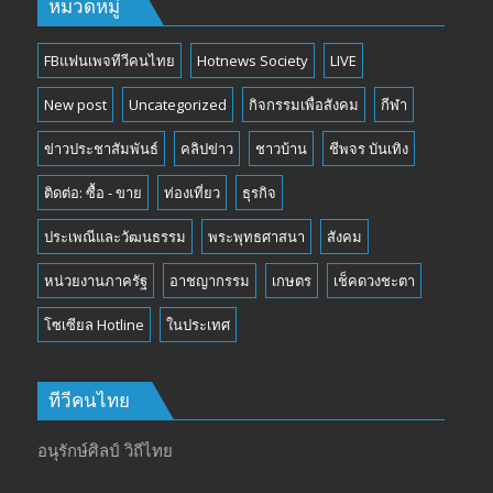
หมวดหมู่
FBแฟนเพจทีวีคนไทย
Hotnews Society
LIVE
New post
Uncategorized
กิจกรรมเพื่อสังคม
กีฬา
ข่าวประชาสัมพันธ์
คลิปข่าว
ชาวบ้าน
ชีพจร บันเทิง
ติดต่อ: ซื้อ - ขาย
ท่องเที่ยว
ธุรกิจ
ประเพณีและวัฒนธรรม
พระพุทธศาสนา
สังคม
หน่วยงานภาครัฐ
อาชญากรรม
เกษตร
เช็คดวงชะตา
โซเซียล Hotline
ในประเทศ
ทีวีคนไทย
อนุรักษ์ศิลป์ วิถีไทย