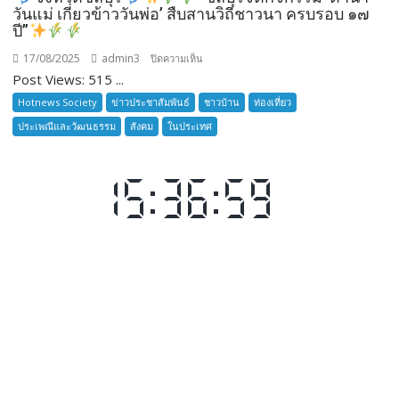
ห้วง
วันแม่ เกี่ยวข้าววันพ่อ’ สืบสานวิถีชาวนา ครบรอบ ๑๗
เวลา
ปี”
การ
17/08/2025
admin3
บน
ปิดความเห็น
ฝึก
Post Views: 515 ...
๑๙-๒๒
จังหวัด
มีนาคม
Hotnews Society
ข่าวประชาสัมพันธ์
ชาวบ้าน
ท่องเที่ยว
ชลบุรี
๒๕๖๙
ประเพณีและวัฒนธรรม
สังคม
ในประเทศ
ณ
โรงเรียน
เมือง
พัทยา๘
(วัด
“ชลบุรี
ชัยมงคล)
จัด
กิจกรรม
‘ดำนา
วัน
แม่
เกี่ยว
ข้าว
วัน