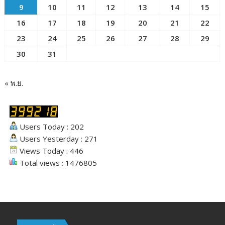
9
10
11
12
13
14
15
16
17
18
19
20
21
22
23
24
25
26
27
28
29
30
31
« พ.ย.
Users Today : 202
Users Yesterday : 271
Views Today : 446
Total views : 1476805