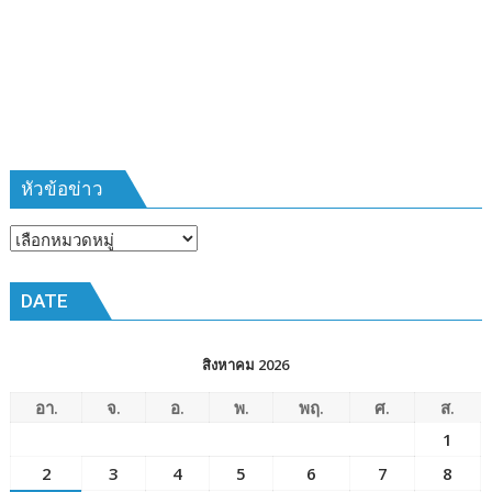
พ่อ’
สืบสาน
วิถี
ชาวนา
ครบ
รอบ
๑๗
ปี”
หัวข้อข่าว
หัวข้อ
ข่าว
DATE
สิงหาคม 2026
อา.
จ.
อ.
พ.
พฤ.
ศ.
ส.
1
2
3
4
5
6
7
8