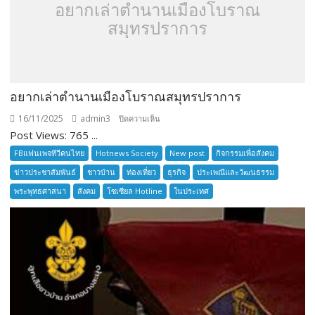
อยากเล่าตำนานเมืองโบราณ
สมุทรปราการ
อยากเล่าตำนานเมืองโบราณสมุทรปราการ
16/11/2025
admin3
บน
ปิดความเห็น
Post Views: 765 ...
อยาก
เล่า
FBแฟนเพจทีวีคนไทย
Hotnews Society
New post
กิจกรรมเพื่อสังคม
ตำนาน
ข่าวประชาสัมพันธ์
ชาวบ้าน
ท่องเที่ยว
ธุรกิจ
ประเพณีและวัฒนธรรม
เมือง
พระพุทธศาสนา
สังคม
โซเซียล Hotline
ในประเทศ
โบราณ
สมุทรปราการ