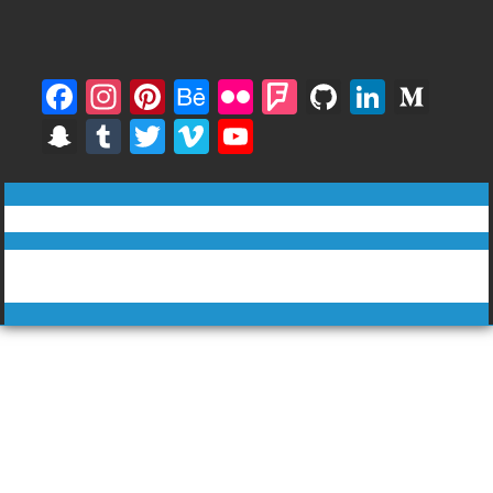
F
In
Pi
B
Fli
F
Gi
Li
M
ac
st
nt
e
ck
o
t
n
e
S
T
T
Vi
Y
e
a
er
h
r
u
H
k
di
n
u
w
m
o
b
gr
e
a
rs
u
e
u
a
m
itt
e
u
ทีวีฅนไทย © tvkhonthai.com
o
a
st
n
q
b
dI
m
p
bl
er
o
T
o
m
c
u
n
Proudly powered by WordPress
|
Theme: DuperMag by
Acme
c
r
u
Themes
k
e
ar
h
b
e
at
e
C
h
a
n