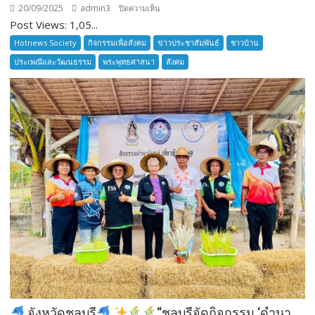
20/09/2025
admin3
บน
ปิดความเห็น
Post Views: 1,05...
ลูก
เสือ
Hotnews Society
กิจกรรมเพื่อสังคม
ข่าวประชาสัมพันธ์
ชาวบ้าน
ชาว
ประเพณีและวัฒนธรรม
พระพุทธศาสนา
สังคม
บ้าน
อำเภอ
บางละมุง
เปิด
รับ
สมัคร
ผู้รับ
การ
อบรม
ลูก
เสือ
ชาว
บ้าน
รุ่น
ที่
385
จังหวัดชลบุรี
“ชลบุรีจัดกิจกรรม ‘ดำนา