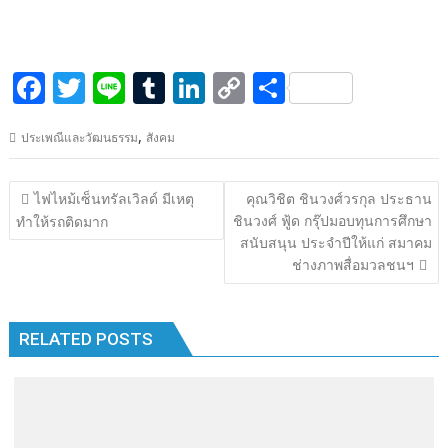
F
T
Li
T
Li
C
S
ac
w
n
u
n
o
h
,
ประเพณีและวัฒนธรรม
สังคม
e
itt
e
m
k
p
ar
b
er
bl
e
y
e
แนะแนว
ไฟไหม้เซ็นทรัลเวิลด์ มีเหตุ
คุณวิชิต ชินวงศ์วรกุล ประธาน
o
r
dI
Li
เรื่อง
ชินวงศ์ ฟู้ด กรุ๊ปมอบทุนการศึกษา
ทำให้รถติดมาก
o
n
n
สนับสนุน ประจำปีให้แก่ สมาคม
ช่างภาพสื่อมวลชนฯ
k
k
RELATED POSTS