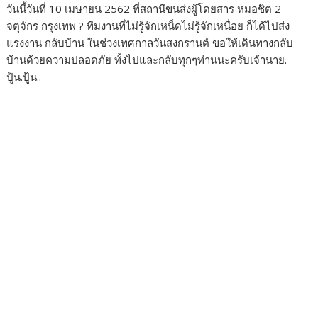
วันนี้วันที่ 10 เมษายน 2562 ที่สถานีขนส่งผู้โดยสาร หมอชิต 2
o
r
dI
Li
จตุจักร กรุงเทพ ? ทีมงานที่ไม่รู้จักเหน็ดไม่รู้จักเหนื่อย ก็ได้ไปส่ง
o
n
n
แรงงาน กลับบ้าน ในช่วงเทศกาลวันสงกรานต์ ขอให้เดินทางกลับ
k
k
บ้านด้วยความปลอดภัย ทั้งไปและกลับทุกๆท่านนะครับเจ้านาย.
ปู้น.ปู้น..