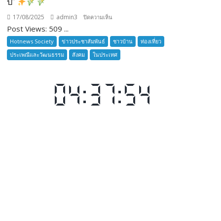
ปี”
สมัคร
17/08/2025
admin3
บน
ปิดความเห็น
ผู้รับ
Post Views: 509 ...
การ
จังหวัด
Hotnews Society
ข่าวประชาสัมพันธ์
ชาวบ้าน
ท่องเที่ยว
อบรม
ชลบุรี
ลูก
ประเพณีและวัฒนธรรม
สังคม
ในประเทศ
เสือ
ชาว
บ้าน
รุ่น
ที่
“ชลบุรี
385
จัด
ห้วง
กิจกรรม
เวลา
‘ดำนา
การ
วัน
ฝึก
แม่
๑๙-๒๒
เกี่ยว
มีนาคม
ข้าว
๒๕๖๙
วัน
ณ
พ่อ’
โรงเรียน