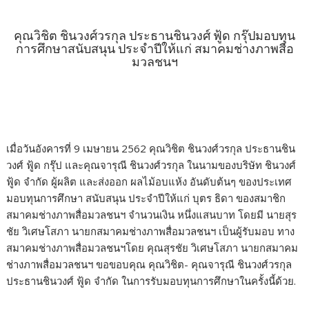
b
er
bl
e
y
e
o
r
dI
Li
คุณวิชิต ชินวงศ์วรกุล ประธานชินวงศ์ ฟู้ด กรุ๊ปมอบทุน
การศึกษาสนับสนุน ประจำปีให้แก่ สมาคมช่างภาพสื่อ
o
n
n
มวลชนฯ
k
k
เมื่อวันอังคารที่ 9 เมษายน 2562 คุณวิชิต ชินวงศ์วรกุล ประธานชิน
วงศ์ ฟู้ด กรุ๊ป และคุณจารุณี ชินวงศ์วรกุล ในนามของบริษัท ชินวงศ์
ฟู้ด จํากัด ผู้ผลิต และส่งออก ผลไม้อบแห้ง อันดับต้นๆ ของประเทศ
มอบทุนการศึกษา สนับสนุน ประจำปีให้แก่ บุตร ธิดา ของสมาชิก
สมาคมช่างภาพสื่อมวลชนฯ จำนวนเงิน หนึ่งแสนบาท โดยมี นายสุร
ชัย วิเศษโสภา นายกสมาคมช่างภาพสื่อมวลชนฯ เป็นผู้รับมอบ ทาง
สมาคมช่างภาพสื่อมวลชนฯโดย คุณสุรชัย วิเศษโสภา นายกสมาคม
ช่างภาพสื่อมวลชนฯ ขอขอบคุณ คุณวิชิต- คุณจารุณี ชินวงศ์วรกุล
ประธานชินวงศ์ ฟู้ด จำกัด ในการรับมอบทุนการศึกษาในครั้งนี้ด้วย.