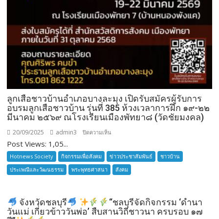
ลูกเสือชาวบ้านอำเภอบางละมุง เปิดรับสมัครผู้รับการ
อบรมลูกเสือชาวบ้าน รุ่นที่ 385 ห้วงเวลาการฝึก ๑๙-๒๒
มีนาคม ๒๕๖๙ ณโรงเรียนเมืองพัทยา๘ (วัดชัยมงคล)
20/09/2025
admin3
บน
ปิดความเห็น
Post Views: 1,05...
ลูก
เสือ
Hotnews Society
กิจกรรมเพื่อสังคม
ข่าวประชาสัมพันธ์
ชาวบ้าน
ชาว
ประเพณีและวัฒนธรรม
พระพุทธศาสนา
สังคม
บ้าน
อำเภอ
บางละมุง
จังหวัดชลบุรี
“ชลบุรีจัดกิจกรรม ‘ดำนา
เปิด
วันแม่ เกี่ยวข้าววันพ่อ’ สืบสานวิถีชาวนา ครบรอบ ๑๗
รับ