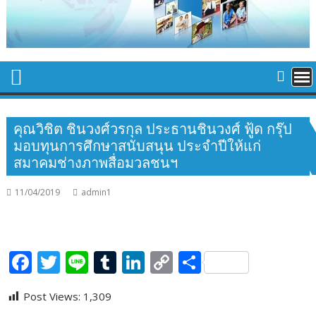
คุณวิชิต ชินวงศ์วรกุล ประธานชินวงศ์ ฟู้ด กรุ๊ป
มอบทุนการศึกษาสนับสนุน ประจำปีให้แก่
สมาคมช่างภาพสื่อมวลชนฯ
11/04/2019
admin1
F
T
Li
T
Li
C
S
ac
w
n
u
n
o
h
Post Views:
1,309
e
itt
e
m
k
p
ar