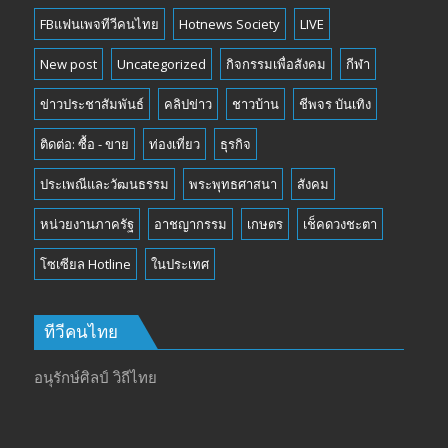
FBแฟนเพจทีวีคนไทย
Hotnews Society
LIVE
New post
Uncategorized
กิจกรรมเพื่อสังคม
กีฬา
ข่าวประชาสัมพันธ์
คลิปข่าว
ชาวบ้าน
ชีพจร บันเทิง
ติดต่อ: ซื้อ - ขาย
ท่องเที่ยว
ธุรกิจ
ประเพณีและวัฒนธรรม
พระพุทธศาสนา
สังคม
หน่วยงานภาครัฐ
อาชญากรรม
เกษตร
เช็คดวงชะตา
โซเซียล Hotline
ในประเทศ
ทีวีคนไทย
อนุรักษ์ศิลป์ วิถีไทย