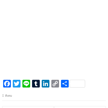
F
T
Li
T
Li
C
S
ac
w
n
u
n
o
h
สังคม
e
itt
e
m
k
p
ar
b
er
bl
e
y
e