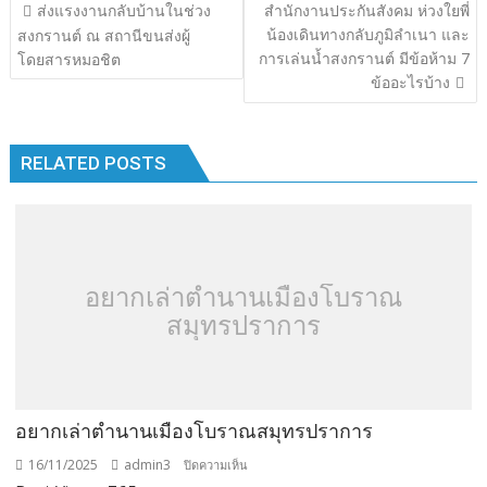
แนะแนว
ส่งแรงงานกลับบ้านในช่วง
สำนักงานประกันสังคม ห่วงใยพี่
o
r
dI
Li
เรื่อง
น้องเดินทางกลับภูมิลำเนา และ
สงกรานต์ ณ สถานีขนส่งผู้
o
n
n
การเล่นน้ำสงกรานต์ มีข้อห้าม 7
โดยสารหมอชิต
ข้ออะไรบ้าง
k
k
RELATED POSTS
อยากเล่าตำนานเมืองโบราณ
สมุทรปราการ
อยากเล่าตำนานเมืองโบราณสมุทรปราการ
16/11/2025
admin3
บน
ปิดความเห็น