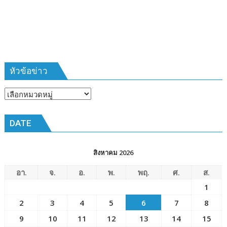
สืบสาน
เมือง
วิถี
พัทยา๘
ชาวนา
(วัด
ครบ
ชัยมงคล)
รอบ
๑๗
ปี”
หัวข้อข่าว
หัวข้อ
ข่าว
DATE
สิงหาคม 2026
อา.
จ.
อ.
พ.
พฤ.
ศ.
ส.
1
2
3
4
5
6
7
8
9
10
11
12
13
14
15