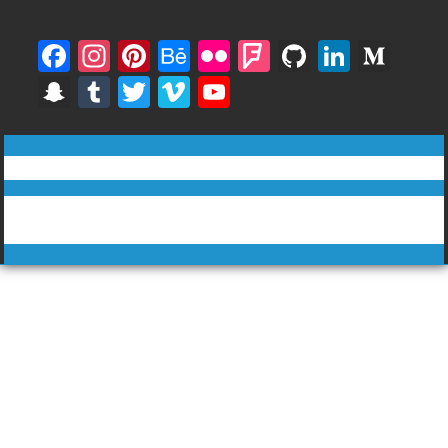
F
In
Pi
B
Fli
F
Gi
Li
M
ac
st
nt
e
ck
o
t
n
e
S
T
T
Vi
Y
e
a
er
h
r
u
H
k
di
n
u
w
m
o
b
gr
e
a
rs
u
e
u
a
m
itt
e
u
ทีวีฅนไทย © tvkhonthai.com
o
a
st
n
q
b
dI
m
p
bl
er
o
T
o
m
c
u
n
Proudly powered by WordPress
|
Theme: DuperMag by
Acme
c
r
u
Themes
k
e
ar
h
b
e
at
e
C
h
a
n
n