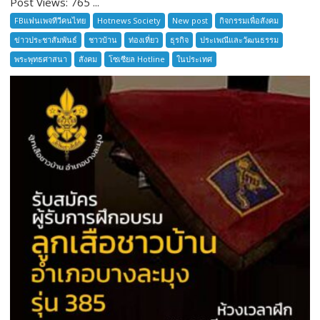
Post Views: 765 ...
อยาก
เล่า
FBแฟนเพจทีวีคนไทย
Hotnews Society
New post
กิจกรรมเพื่อสังคม
ตำนาน
ข่าวประชาสัมพันธ์
ชาวบ้าน
ท่องเที่ยว
ธุรกิจ
ประเพณีและวัฒนธรรม
เมือง
พระพุทธศาสนา
สังคม
โซเซียล Hotline
ในประเทศ
โบราณ
สมุทรปราการ